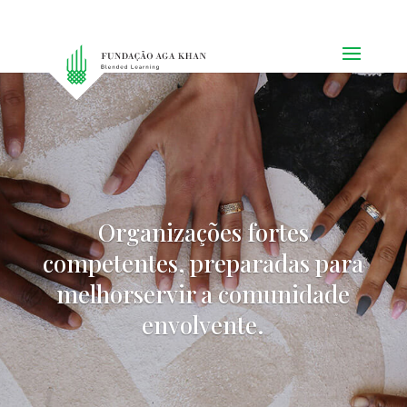
Organizações fortes
competentes, preparadas para
melhor
servir a comunidade
envolvente.